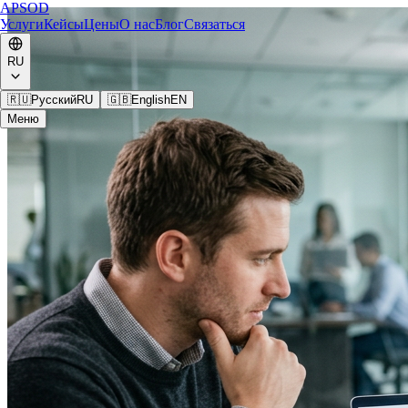
APSOD
Услуги
Кейсы
Цены
О нас
Блог
Связаться
RU
🇷🇺
Русский
RU
🇬🇧
English
EN
Меню