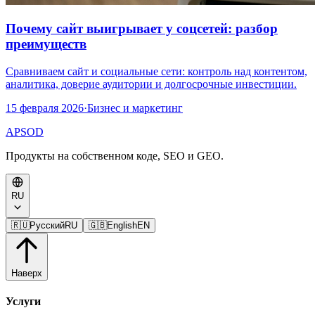
Почему сайт выигрывает у соцсетей: разбор
преимуществ
Сравниваем сайт и социальные сети: контроль над контентом,
аналитика, доверие аудитории и долгосрочные инвестиции.
15 февраля 2026
·
Бизнес и маркетинг
APSOD
Продукты на собственном коде, SEO и GEO.
RU
🇷🇺
Русский
RU
🇬🇧
English
EN
Наверх
Услуги